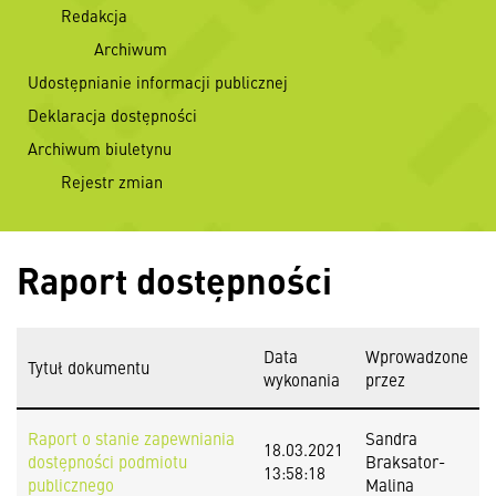
Redakcja
Archiwum
Udostępnianie informacji publicznej
Deklaracja dostępności
Archiwum biuletynu
Rejestr zmian
Raport dostępności
Data
Wprowadzone
Tytuł dokumentu
wykonania
przez
Raport o stanie zapewniania
Sandra
18.03.2021
dostępności podmiotu
Braksator-
13:58:18
publicznego
Malina