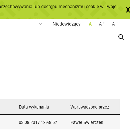
 przechowywania lub dostępu mechanizmu cookie w Twojej
X
Wersje językowe
POLSKI
+
++
Niedowidzący
A
A
A
Data wykonania
Wprowadzone przez
03.08.2017 12:48:57
Paweł Świerczek