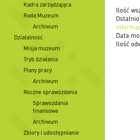
Kadra zarządzająca
Ilość ws
Rada Muzeum
Ostatni
Archiwum
Informac
Data mod
Działalność
Ilość od
Misja muzeum
Tryb działania
Plany pracy
Archiwum
Roczne sprawozdania
Sprawozdania
finansowe
Archiwum
Zbiory i udostępnianie