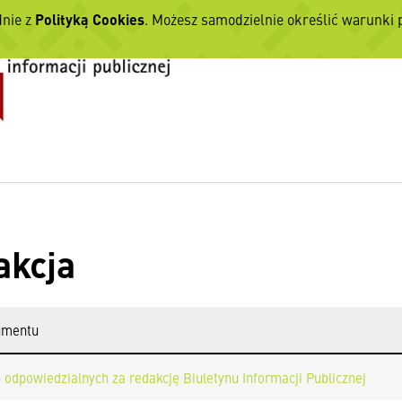
dnie z
Polityką Cookies
. Możesz samodzielnie określić warunki
akcja
umentu
 odpowiedzialnych za redakcję Biuletynu Informacji Publicznej