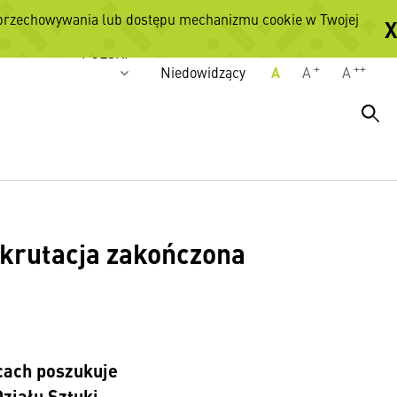
 przechowywania lub dostępu mechanizmu cookie w Twojej
X
Wersje językowe
POLSKI
+
++
Niedowidzący
A
A
A
rekrutacja zakończona
cach poszukuje
ziału Sztuki