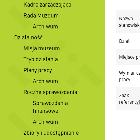
Kadra zarządzająca
Rada Muzeum
Nazwa
stanowisk
Archiwum
Działalność
Dział
Misja muzeum
Miejsce p
Tryb działania
Plany pracy
Wymiar c
pracy
Archiwum
Roczne sprawozdania
Znak
referency
Sprawozdania
finansowe
Archiwum
Zbiory i udostępnianie