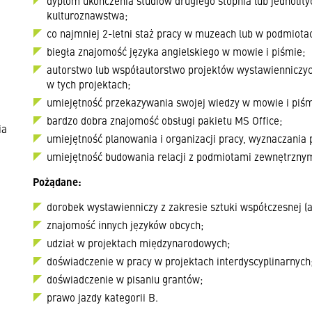
dyplom ukończenia studiów drugiego stopnia lub jednolityc
kulturoznawstwa;
co najmniej 2-letni staż pracy w muzeach lub w podmiota
biegła znajomość języka angielskiego w mowie i piśmie;
autorstwo lub współautorstwo projektów wystawienniczych
w tych projektach;
umiejętność przekazywania swojej wiedzy w mowie i piśm
bardzo dobra znajomość obsługi pakietu MS Office;
ia
umiejętność planowania i organizacji pracy, wyznaczania 
umiejętność budowania relacji z podmiotami zewnętrznym
Pożądane:
dorobek wystawienniczy z zakresie sztuki współczesnej (a
znajomość innych języków obcych;
udział w projektach międzynarodowych;
doświadczenie w pracy w projektach interdyscyplinarnych
doświadczenie w pisaniu grantów;
prawo jazdy kategorii B.