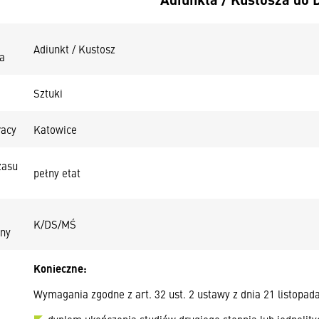
Adiunkt / Kustosz
a
Sztuki
racy
Katowice
zasu
pełny etat
K/DS/MŚ
jny
Konieczne:
Wymagania zgodne z art. 32 ust. 2 ustawy z dnia 21 listopada 