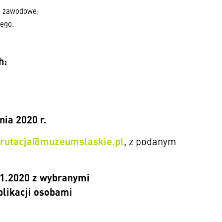
je zawodowe;
iego.
h:
nia 2020 r.
krutacja@muzeumslaskie.pl
, z podanym
01.2020 z wybranymi
plikacji osobami