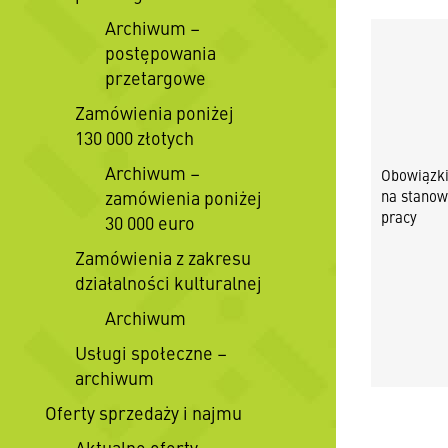
Archiwum –
postępowania
przetargowe
Zamówienia poniżej
130 000 złotych
Archiwum –
Obowiązk
zamówienia poniżej
na stanow
pracy
30 000 euro
Zamówienia z zakresu
działalności kulturalnej
Archiwum
Usługi społeczne –
archiwum
Oferty sprzedaży i najmu
Aktualne oferty