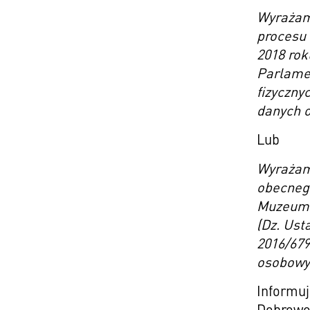
Wyrażam 
procesu 
2018 rok
Parlamen
fizyczny
danych o
Lub
Wyrażam 
obecnego
Muzeum Ś
(Dz. Ust
2016/679
osobowyc
Informuj
Dobrowol