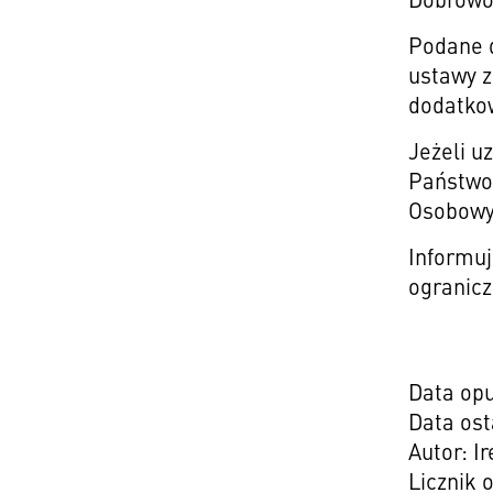
Podane d
ustawy z
dodatko
Jeżeli 
Państwo 
Osobowy
Informuj
ogranicz
Data opu
Data ost
Autor: I
Licznik 