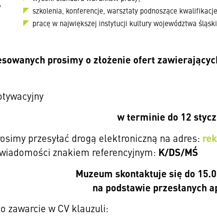
y
szkolenia, konferencje, warsztaty podnoszące kwalifikac
pracę w największej instytucji kultury województwa śląsk
esowanych prosimy o złożenie ofert zawierającyc
otywacyjny
w terminie
do 12 stycz
re
rosimy przesyłać drogą elektroniczną na adres:
K/DS/MŚ
 wiadomości znakiem referencyjnym:
Muzeum skontaktuje się do 15.
na podstawie przesłanych a
o zawarcie w CV klauzuli: