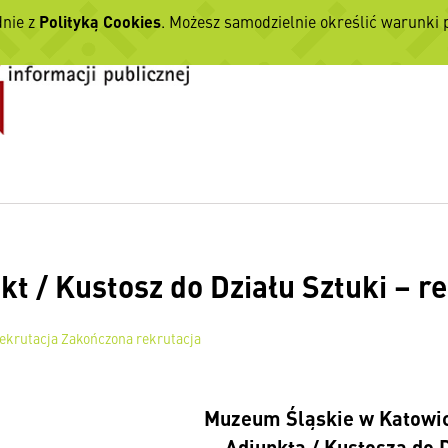
dnie z
Polityką Cookies
. Możesz samodzielnie określić warunki
kt / Kustosz do Działu Sztuki – 
ekrutacja
Zakończona rekrutacja
Muzeum Śląskie w Katowi
Adiunkta / Kustosza do D