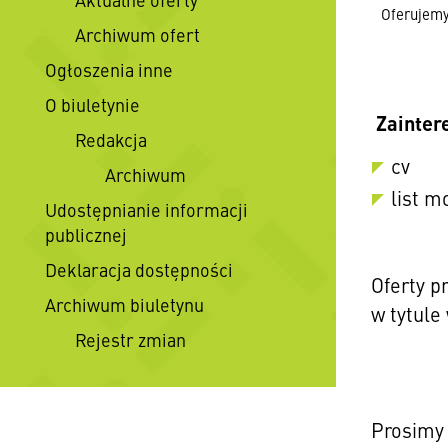
Oferujem
Archiwum ofert
Ogłoszenia inne
O biuletynie
Zainter
Redakcja
cv
Archiwum
list m
Udostępnianie informacji
publicznej
Deklaracja dostępności
Oferty p
Archiwum biuletynu
w tytule
Rejestr zmian
Prosimy 