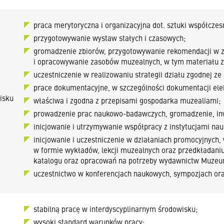
praca merytoryczna i organizacyjna dot. sztuki współczes
przygotowywanie wystaw stałych i czasowych;
gromadzenie zbiorów, przygotowywanie rekomendacji w 
i opracowywanie zasobów muzealnych, w tym materiału 
uczestniczenie w realizowaniu strategii działu zgodnej z
i
prace dokumentacyjne, w szczególności dokumentacji elek
isku
właściwa i zgodna z przepisami gospodarka muzealiami;
prowadzenie prac naukowo-badawczych, gromadzenie, in
inicjowanie i utrzymywanie współpracy z instytucjami na
inicjowanie i uczestniczenie w działaniach promocyjnych
w formie wykładów, lekcji muzealnych oraz przedkładaniu
katalogu oraz opracowań na potrzeby wydawnictw Muzeu
uczestnictwo w konferencjach naukowych, sympozjach or
stabilną pracę w interdyscyplinarnym środowisku;
wysoki standard warunków pracy;