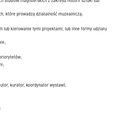
h studiów magisterskich z zakresu historii sztuki lub
ch, które prowadzą działalność muzealniczą;
 lub kierowanie tymi projektami, lub inne formy udziału
ie;
priorytetów;
i;
utor, kurator, koordynator wystaw);
;