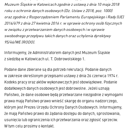
Muzeum Śląskie w Katowicach zgodnie z ustawą z dnia 10 maja 2018
roku o ochronie danych osobowych (Dz. Ustaw z 2018, poz. 1000)
oraz zgodnie z Rozporządzeniem Parlamentu Europejskiego i Rady (UE)
2016/679 z dnia 27 kwietnia 2016 r. w sprawie ochrony osób fizycznych
w związku z przetwarzaniem danych osobowych i w sprawie
swobodnego przepływu takich danych oraz uchylenia dyrektywy
95/46/WE (RODO).
Informujemy, że Administratorem danych jest Muzeum Śląskie
z siedzibą w Katowicach ul. T. Dobrowolskiego 1.
Podane dane zbierane są dla potrzeb rekrutacji. Podanie danych
w zakresie określonym przepisami ustawy z dnia 26 czerwca 1974 r.
Kodeks pracy oraz aktów wykonawczych jest obowiązkowe. Podanie
dodatkowych danych osobowych jest dobrowolne.
Jeżeli uznają
Państwo, że dane osobowe będą przetwarzane niezgodnie z wymogami
prawa mają Państwo prawo wnieść skargę do organu nadzorczego,
którym jest Prezes Urzędu Ochrony Danych Osobowych. Informujemy,
że mają Państwo prawo do żądania dostępu do danych, sprostowania,
usunięcia lub ograniczenia ich przetwarzania oraz zgłosić sprzeciw.
W tym celu prosimy o kontakt.