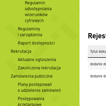
Regulamin
udostępniania
wizerunków
cyfrowych
Regulaminy
Rejes
i zarządzenia
Raport dostępności
Rekrutacja
Tytuł dok
Aktualne ogłoszenia
dodanie d
Zakończona rekrutacja
Zamówienia publiczne
dodanie d
Plany postępowań
o udzielenie zamówień
Postępowania
przetargowe