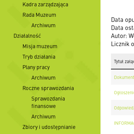
Kadra zarządzająca
Rada Muzeum
Data opu
Archiwum
Data ost
Autor: W
Działalność
Licznik 
Misja muzeum
Tryb działania
Tytuł załą
Plany pracy
Archiwum
Dokument
Roczne sprawozdania
Ogłoszeni
Sprawozdania
finansowe
Odpowiedz
Archiwum
INFORMA
Zbiory i udostępnianie