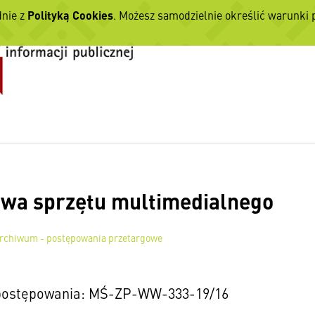
dnie z
Polityką Cookies
. Możesz samodzielnie określić warunki
wa sprzętu multimedialnego
rchiwum - postępowania przetargowe
ostępowania: MŚ-ZP-WW-333-19/16