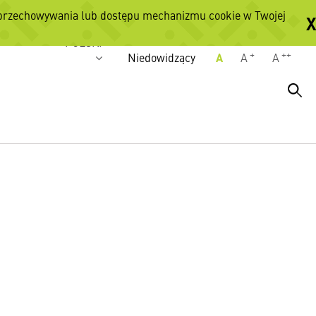
 przechowywania lub dostępu mechanizmu cookie w Twojej
X
Wersje językowe
POLSKI
+
++
Niedowidzący
A
A
A