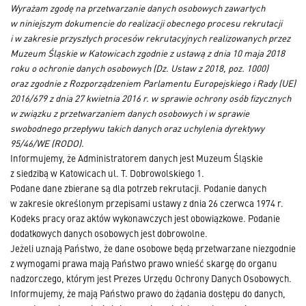
Wyrażam zgodę na przetwarzanie danych osobowych zawartych
w niniejszym dokumencie do realizacji obecnego procesu rekrutacji
i w zakresie przyszłych procesów rekrutacyjnych realizowanych przez
Muzeum Śląskie w Katowicach zgodnie z ustawą z dnia 10 maja 2018
roku o ochronie danych osobowych (Dz. Ustaw z 2018, poz. 1000)
oraz zgodnie z Rozporządzeniem Parlamentu Europejskiego i Rady (UE)
2016/679 z dnia 27 kwietnia 2016 r. w sprawie ochrony osób fizycznych
w związku z przetwarzaniem danych osobowych i w sprawie
swobodnego przepływu takich danych oraz uchylenia dyrektywy
95/46/WE (RODO).
Informujemy, że Administratorem danych jest Muzeum Śląskie
z siedzibą w Katowicach ul. T. Dobrowolskiego 1.
Podane dane zbierane są dla potrzeb rekrutacji. Podanie danych
w zakresie określonym przepisami ustawy z dnia 26 czerwca 1974 r.
Kodeks pracy oraz aktów wykonawczych jest obowiązkowe. Podanie
dodatkowych danych osobowych jest dobrowolne.
Jeżeli uznają Państwo, że dane osobowe będą przetwarzane niezgodnie
z wymogami prawa mają Państwo prawo wnieść skargę do organu
nadzorczego, którym jest Prezes Urzędu Ochrony Danych Osobowych.
Informujemy, że mają Państwo prawo do żądania dostępu do danych,