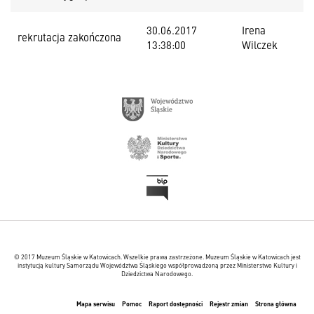
30.06.2017
Irena
rekrutacja zakończona
13:38:00
Wilczek
© 2017 Muzeum Śląskie w Katowicach. Wszelkie prawa zastrzeżone. Muzeum Śląskie w Katowicach jest
instytucją kultury Samorządu Województwa Śląskiego współprowadzoną przez Ministerstwo Kultury i
Dziedzictwa Narodowego.
Mapa serwisu
Pomoc
Raport dostępności
Rejestr zmian
Strona główna