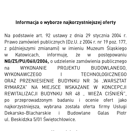
Informacja o wyborze najkorzystniejszej oferty
Na podstawie art. 92 ustawy z dnia 29 stycznia 2004 r.
Prawo zamówień publicznych (Dz.U. z 2004 r. nr 19 poz. 177,
z późniejszymi zmianami) w imieniu Muzeum Śląskiego
w Katowicach, informuję, że w postępowaniu
NG/Z5/PU/06II/2006
,
o udzielenie zamówienia publicznego
na WYKONANIE PROJEKTU BUDOWLANEGO,
WYKONAWCZEGO I TECHNOLOGICZNEGO
ORAZ PRZENIESIENIE BUDYNKU NR 36 „WARSZTAT
RYMARZA” NA MIEJSCE WSKAZANE W KONCEPCJI
REWITALIZACJI BUDYNKU NR 48 „ WIEŻA CIŚNIEŃ”
,
po przeprowadzonym badaniu i ocenie ofert jako
najkorzystniejsza, wybrana została oferta firmy Usługi
Dekarsko-Blacharskie i Budowlane Galas Piotr
ul. Beskidzka 5/01 Świętochłowice.