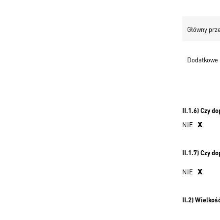
Główny prz
Dodatkowe 
II.1.6) Czy d
x
NIE
II.1.7) Czy d
x
NIE
II.2) Wielko