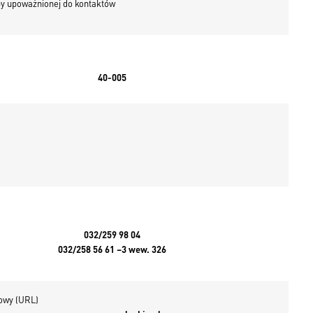
y upoważnionej do kontaktów
40-005
032/259 98 04
032/258 56 61 –3 wew. 326
towy (URL)