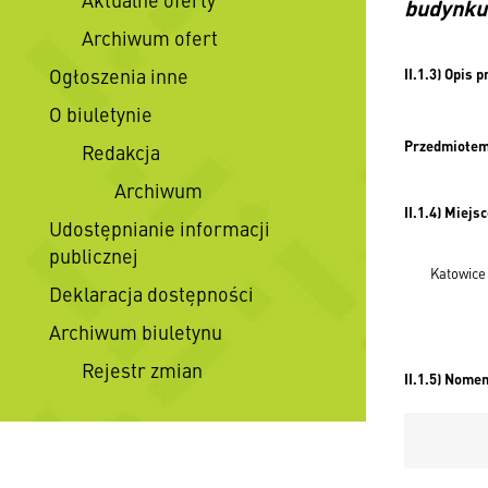
budynku
Archiwum ofert
Ogłoszenia inne
II.1.3) Opis
O biuletynie
Przedmiotem 
Redakcja
Archiwum
II.1.4) Miej
Udostępnianie informacji
publicznej
Katowice ul
Deklaracja dostępności
Archiwum biuletynu
Rejestr zmian
II.1.5) Nome