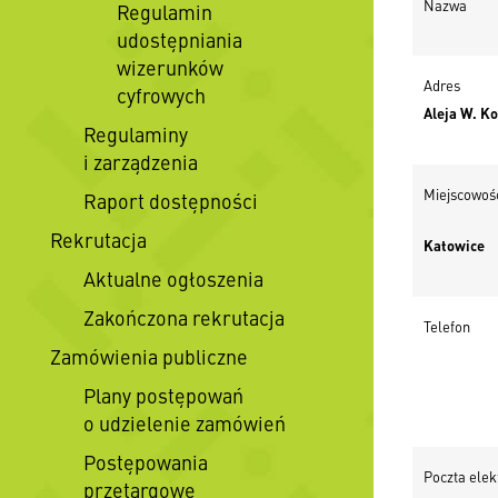
Nazwa
Regulamin
udostępniania
wizerunków
Adres
cyfrowych
Aleja W. Ko
Regulaminy
i zarządzenia
Miejscowoś
Raport dostępności
Rekrutacja
Katowice
Aktualne ogłoszenia
Zakończona rekrutacja
Telefon
Zamówienia publiczne
Plany postępowań
o udzielenie zamówień
Postępowania
Poczta elek
przetargowe