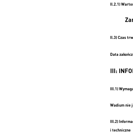
II.2.1) Wart
Za
II.3)
Czas trw
Data zakończ
III: I
III.1) Wyma
Wadium nie 
III.2) Infor
i techniczne