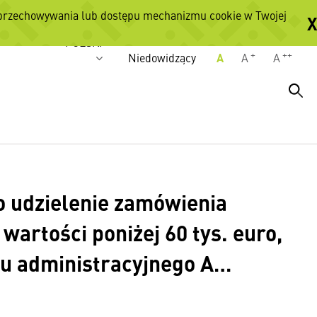
 przechowywania lub dostępu mechanizmu cookie w Twojej
X
Wersje językowe
POLSKI
+
++
Niedowidzący
A
A
A
o udzielenie zamówienia
wartości poniżej 60 tys. euro,
ku administracyjnego A…