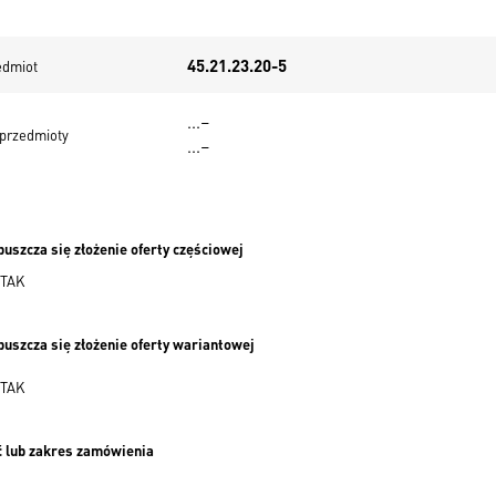
45.21.23.20-5
edmiot
.
.
.
–
przedmioty
.
.
.
–
opuszcza się złożenie oferty częściowej
TAK
opuszcza się złożenie oferty wariantowej
TAK
ść lub zakres zamówienia