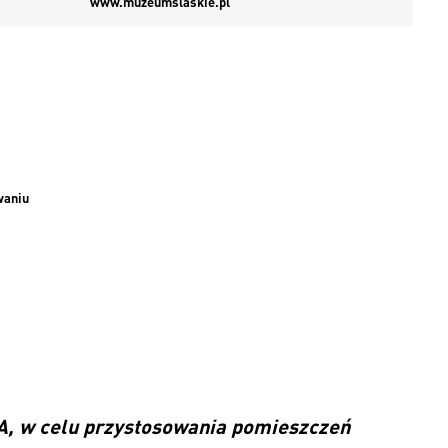
www.muzeumslaskie.pl
waniu
A, w celu przystosowania pomieszczeń