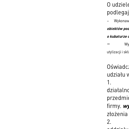
O udziel
podlegaj
– Wykonawca m
obiektów pod
o kubaturze 
–
Wy
utylizacji i 
Oświadcz
udziału 
1.
działaln
przedmi
wy
firmy.
złożenia
2.