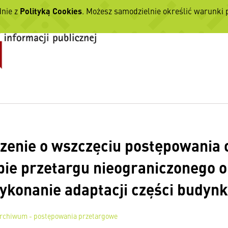
dnie z
Polityką Cookies
. Możesz samodzielnie określić warunki
zenie o wszczęciu postępowania 
bie przetargu nieograniczonego o 
ykonanie adaptacji części budyn
rchiwum - postępowania przetargowe