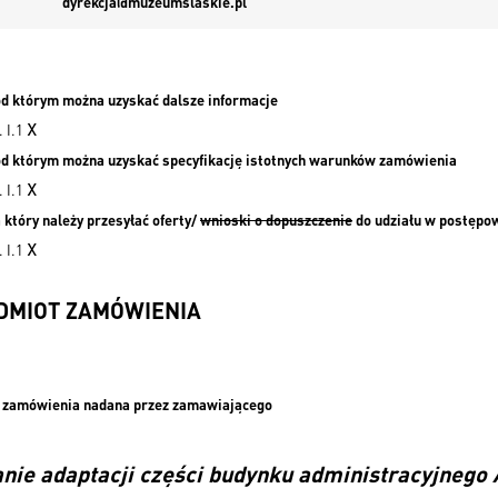
dyrekcja@muzeumslaskie.pl
pod którym można uzyskać dalsze informacje
x
. I.1
pod którym można uzyskać specyfikację istotnych warunków zamówienia
x
. I.1
a który należy przesyłać oferty/
wnioski o dopuszczenie
do udziału w postępo
x
. I.1
EDMIOT ZAMÓWIENIA
a zamówienia nadana przez zamawiającego
nie adaptacji części budynku administracyjnego 