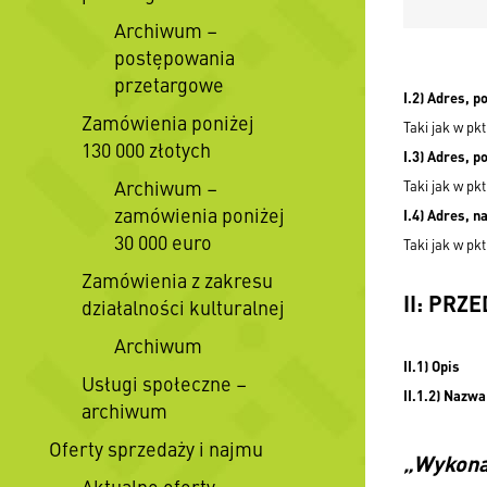
Archiwum –
postępowania
przetargowe
I.2) Adres, 
Zamówienia poniżej
Taki jak w pkt
130 000 złotych
I.3) Adres, 
Archiwum –
Taki jak w pkt
zamówienia poniżej
I.4) Adres, n
30 000 euro
Taki jak w pkt
Zamówienia z zakresu
II: PRZ
działalności kulturalnej
Archiwum
II.1) O
pis
Usługi społeczne –
II.1.2) Nazw
archiwum
Oferty sprzedaży i najmu
„Wykona
Aktualne oferty