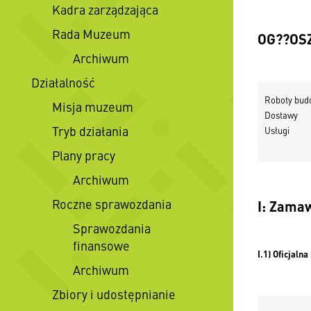
Kadra zarządzająca
Rada Muzeum
OG??OS
Archiwum
Działalność
Roboty 
Misja muzeum
Dos
Tryb działania
Usł
Plany pracy
Archiwum
Roczne sprawozdania
I: Zama
Sprawozdania
finansowe
I.1) Oficjal
Archiwum
Zbiory i udostępnianie