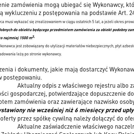
enie zamówienia mogą ubiegać się Wykonawcy, którz
ą wykluczeniu z postępowania na podstawie Art. 24 
usi wykazać się zrealizowaniem w ciągu ostatnich 5 lat, a jeżeli okres prowad
obnych do obiektu będącego przedmiotem zamówienia za obiekt podobny za
3
,
co najmniej 1500 m
konawca jest zobowiązany do utylizacji materiałów niebezpiecznych, płyt azbes
składowania leżą po stronie wykonawcy.
enia i dokumenty, jakie mają dostarczyć Wykonaw
w postępowaniu.
Aktualny odpis z właściwego rejestru albo z
ości gospodarczej, potwierdzające dopuszczenie d
otem zamówienia oraz zawierające nazwisko osoby
stawiony nie wcześniej niż 6 miesięcy przed upł
 oferty przez spółkę cywilną należy dołączyć do of
Aktualne zaświadczenie właściwego naczel