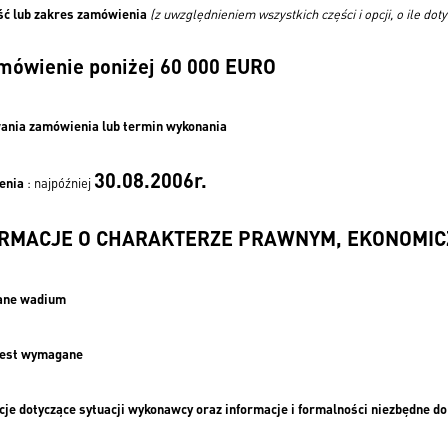
ość lub zakres zamówienia
(z uwzględnieniem wszystkich części i opcji, o ile dot
mówienie poniżej 60 000 EURO
ania zamówienia lub termin wykonania
30.08.2006r.
enia
: najpóźniej
NFORMACJE O CHARAKTERZE PRAWNYM, EKONOMI
gane wadium
jest wymagane
macje dotyczące sytuacji wykonawcy oraz informacje i formalności niezbędne 