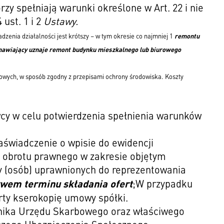
y spełniają warunki określone w Art. 22 i nie
ust. 1 i 2
Ustawy.
zenia działalności jest krótszy – w tym okresie co najmniej 1
remontu
mawiający uznaje remont budynku mieszkalnego lub biurowego
towych, w sposób zgodny z przepisami ochrony środowiska. Koszty
cy w celu potwierdzenia spełnienia warunków
aświadczenie o wpisie do ewidencji
o obrotu prawnego w zakresie objętym
 (osób) uprawnionych do reprezentowania
ywem terminu składania ofert
;W przypadku
erty kserokopię umowy spółki.
nika Urzędu Skarbowego oraz właściwego