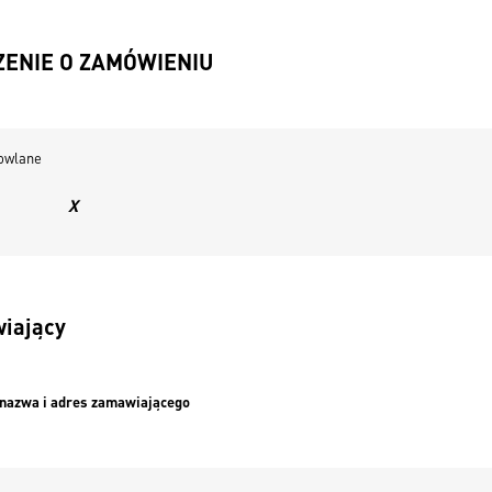
ZENIE O ZAMÓWIENIU
budowlane
tawy
X
ugi
wiający
na nazwa i adres zamawiającego