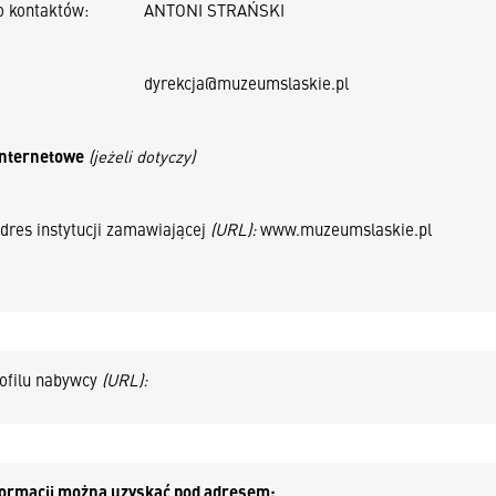
o kontaktów:
ANTONI STRAŃSKI
dyrekcja@muzeumslaskie.pl
internetowe
(jeżeli dotyczy)
dres instytucji zamawiającej
(URL):
www.muzeumslaskie.pl
ofilu nabywcy
(URL):
formacji można uzyskać pod adresem: