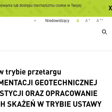
owywania lub dostępu mechanizmu cookie w Twojej
X
Wersje językowe
POLSKI
+
++
Niedowidzący
A
A
A
w trybie przetargu
UMENTACJI GEOTECHNICZNEJ
ESTYCJI ORAZ OPRACOWANIE
CH SKAŻEŃ W TRYBIE USTAWY