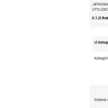
„WYKONA
UTYLIZAC
II.1.2) R
c) Usług
Kategori
Główne 