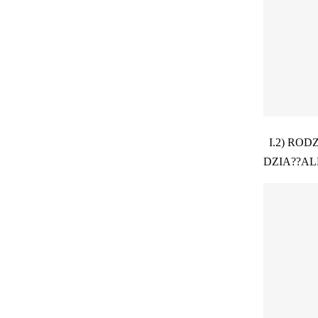
I.2) RO
DZIA??AL