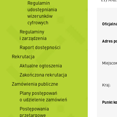
Regulamin
udostępniania
wizerunków
cyfrowych
Oficjaln
Regulaminy
i zarządzenia
Adres p
Raport dostępności
Rekrutacja
Miejsco
Aktualne ogłoszenia
Zakończona rekrutacja
Zamówienia publiczne
Kraj:
Plany postępowań
o udzielenie zamówień
Punkt k
Postępowania
przetargowe