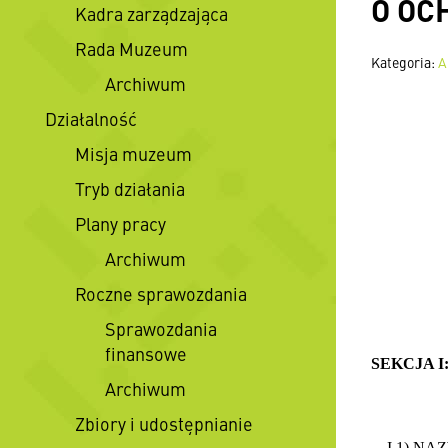
O OC
Kadra zarządzająca
Rada Muzeum
Kategoria:
A
Archiwum
Działalność
Misja muzeum
Tryb działania
Plany pracy
Archiwum
Roczne sprawozdania
Sprawozdania
finansowe
SEKCJA 
Archiwum
Zbiory i udostępnianie
I.1) N