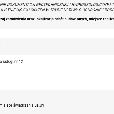
NIE DOKUMENTACJI GEOTECHNICZNEJ I HYDROGEOLOGICZNEJ 
JI ISTNIEJĄCYCH SKAŻEŃ W TRYBIE USTAWY O OCHRONIE ŚROD
odzaj zamówienia oraz lokalizacja robót budowlanych, miejsce realiz
i
a usług: nr 12
miejsce świadczenia usług