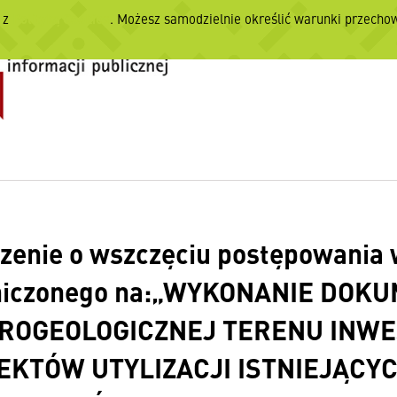
e z
Polityką Cookies
. Możesz samodzielnie określić warunki przech
zenie o wszczęciu postępowania 
niczonego na:„WYKONANIE DOK
DROGEOLOGICZNEJ TERENU INW
EKTÓW UTYLIZACJI ISTNIEJĄCY