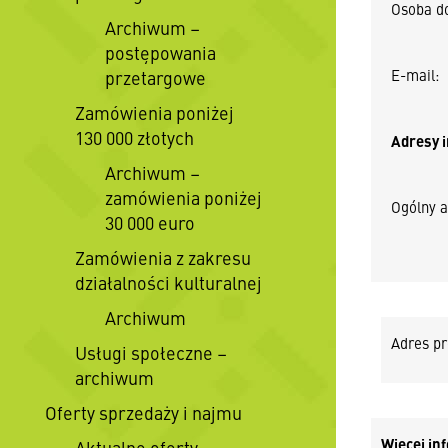
Osoba d
Archiwum –
postępowania
E-mail:
przetargowe
Zamówienia poniżej
130 000 złotych
Adresy 
Archiwum –
zamówienia poniżej
Ogólny a
30 000 euro
Zamówienia z zakresu
działalności kulturalnej
Archiwum
Adres pr
Usługi społeczne –
archiwum
Oferty sprzedaży i najmu
Więcej in
Aktualne oferty