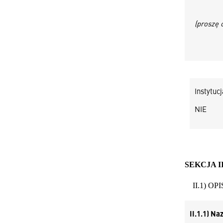
(proszę o
Instytuc
NIE
SEKCJA 
II.1) OPI
II.1.1) N