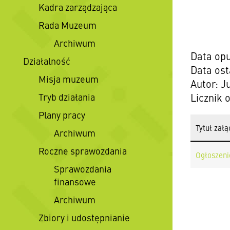
Kadra zarządzająca
Rada Muzeum
Archiwum
Data opu
Działalność
Data ost
Misja muzeum
Autor: J
Tryb działania
Licznik 
Plany pracy
Tytuł załą
Archiwum
Roczne sprawozdania
Ogłoszenie
Sprawozdania
finansowe
Archiwum
Zbiory i udostępnianie