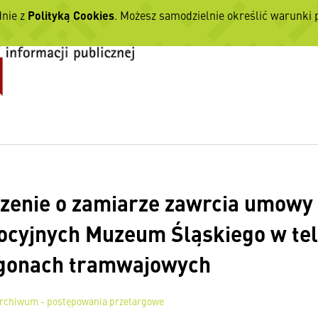
dnie z
Polityką Cookies
. Możesz samodzielnie określić warunki
zenie o zamiarze zawrcia umowy
cyjnych Muzeum Śląskiego w tel
gonach tramwajowych
rchiwum - postępowania przetargowe