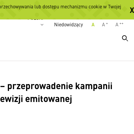
 przechowywania lub dostępu mechanizmu cookie w Twojej
X
Wersje językowe
POLSKI
+
++
Niedowidzący
A
A
A
 – przeprowadenie kampanii
ewizji emitowanej