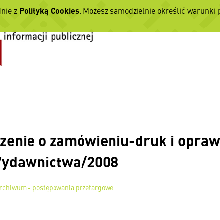
dnie z
Polityką Cookies
. Możesz samodzielnie określić warunki
zenie o zamówieniu-druk i oprawa
ydawnictwa/2008
rchiwum - postępowania przetargowe