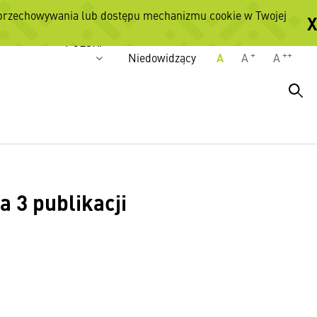
 przechowywania lub dostępu mechanizmu cookie w Twojej
X
Wersje językowe
POLSKI
+
++
Niedowidzący
A
A
A
 3 publikacji