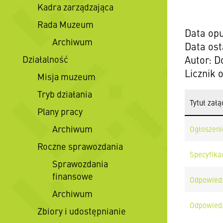
Kadra zarządzająca
Rada Muzeum
Data opu
Archiwum
Data ost
Działalność
Autor: D
Licznik 
Misja muzeum
Tryb działania
Tytuł załą
Plany pracy
Archiwum
Ogłoszeni
Roczne sprawozdania
Specyfika
Sprawozdania
finansowe
Odpowiedz
Archiwum
Odpowiedź
Zbiory i udostępnianie