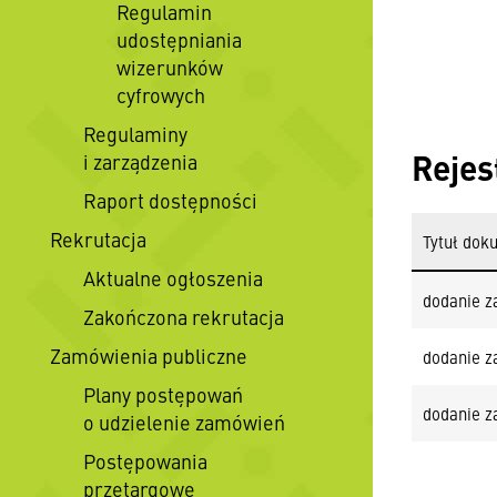
Regulamin
udostępniania
wizerunków
cyfrowych
Regulaminy
Rejes
i zarządzenia
Raport dostępności
Rekrutacja
Tytuł dok
Aktualne ogłoszenia
dodanie z
Zakończona rekrutacja
Zamówienia publiczne
dodanie z
Plany postępowań
dodanie z
o udzielenie zamówień
Postępowania
przetargowe