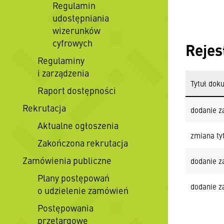
Regulamin
udostępniania
wizerunków
cyfrowych
Rejes
Regulaminy
i zarządzenia
Tytuł dok
Raport dostępności
Rekrutacja
dodanie z
Aktualne ogłoszenia
zmiana ty
Zakończona rekrutacja
Zamówienia publiczne
dodanie z
Plany postępowań
dodanie z
o udzielenie zamówień
Postępowania
przetargowe