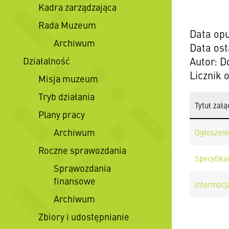
Kadra zarządzająca
Rada Muzeum
Data opu
Archiwum
Data ost
Działalność
Autor: D
Licznik 
Misja muzeum
Tryb działania
Tytuł załą
Plany pracy
Archiwum
Ogłoszeni
Roczne sprawozdania
Specyfika
Sprawozdania
finansowe
Informacja
Archiwum
Zbiory i udostępnianie