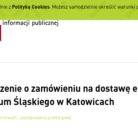
dnie z
Polityką Cookies
. Możesz samodzielnie określić warunki
zenie o zamówieniu na dostawę en
um Śląskiego w Katowicach
rchiwum - postępowania przetargowe