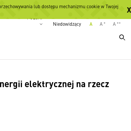
 przechowywania lub dostępu mechanizmu cookie w Twojej
X
Wersje językowe
POLSKI
+
++
Niedowidzący
A
A
A
ergii elektrycznej na rzecz