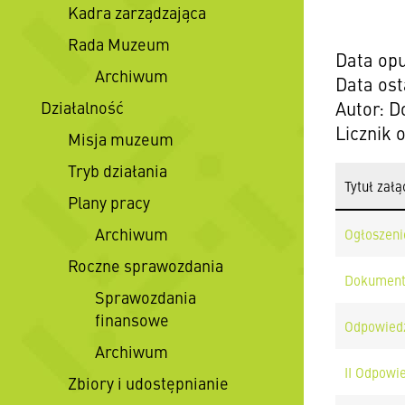
Kadra zarządzająca
Rada Muzeum
Data opu
Archiwum
Data ost
Działalność
Autor: D
Licznik 
Misja muzeum
Tryb działania
Tytuł załą
Plany pracy
Archiwum
Ogłoszeni
Roczne sprawozdania
Dokument
Sprawozdania
finansowe
Odpowiedz
Archiwum
II Odpowie
Zbiory i udostępnianie