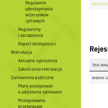
Regulamin
Informacj
udostępniania
wizerunków
cyfrowych
Regulaminy
i zarządzenia
Raport dostępności
Rejes
Rekrutacja
Aktualne ogłoszenia
Tytuł dok
Zakończona rekrutacja
Zamówienia publiczne
dodanie z
Plany postępowań
o udzielenie zamówień
Postępowania
przetargowe