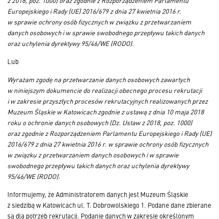
z 2018, poz. 1000) oraz zgodnie z Rozporządzeniem Parlamentu
Europejskiego i Rady (UE) 2016/679 z dnia 27 kwietnia 2016 r.
w sprawie ochrony osób fizycznych w związku z przetwarzaniem
danych osobowych i w sprawie swobodnego przepływu takich danych
oraz uchylenia dyrektywy 95/46/WE (RODO).
Lub
Wyrażam zgodę na przetwarzanie danych osobowych zawartych
w niniejszym dokumencie do realizacji obecnego procesu rekrutacji
i w zakresie przyszłych procesów rekrutacyjnych realizowanych przez
Muzeum Śląskie w Katowicach zgodnie z ustawą z dnia 10 maja 2018
roku o ochronie danych osobowych (Dz. Ustaw z 2018, poz. 1000)
oraz zgodnie z Rozporządzeniem Parlamentu Europejskiego i Rady (UE)
2016/679 z dnia 27 kwietnia 2016 r. w sprawie ochrony osób fizycznych
w związku z przetwarzaniem danych osobowych i w sprawie
swobodnego przepływu takich danych oraz uchylenia dyrektywy
95/46/WE (RODO).
Informujemy, że Administratorem danych jest Muzeum Śląskie
z siedzibą w Katowicach ul. T. Dobrowolskiego 1. Podane dane zbierane
są dla potrzeb rekrutacji. Podanie danych w zakresie określonym