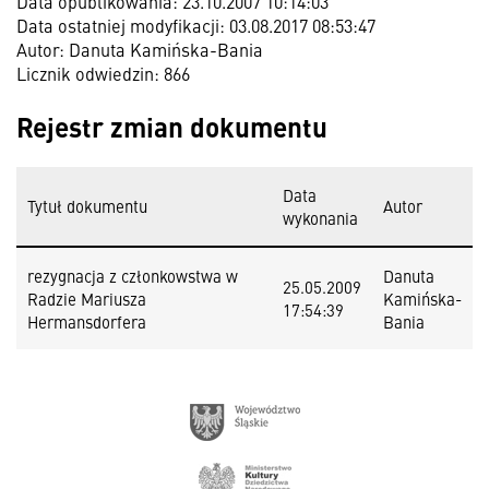
Data opublikowania: 23.10.2007 10:14:03
Data ostatniej modyfikacji: 03.08.2017 08:53:47
Autor: Danuta Kamińska-Bania
Licznik odwiedzin: 866
Rejestr zmian dokumentu
Data
Tytuł dokumentu
Autor
wykonania
rezygnacja z członkowstwa w
Danuta
25.05.2009
Radzie Mariusza
Kamińska-
17:54:39
Hermansdorfera
Bania