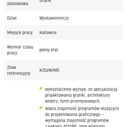
Grafik
stanowiska
Dział
Wystawienniczy
Miejsce pracy
Katowice
Wymiar czasu
pełny etat
pracy
Znak
K/DzW/MŚ
referencyjny
wykształcenie wyższe, ze specjalizacją
projektowania grafiki, architektury
wnętrz, form przemysłowych,
dobra znajomość programów służących
do projektowania graficznego –
wymagana znajomość programów
z pakietu ADOBE, mile widziana