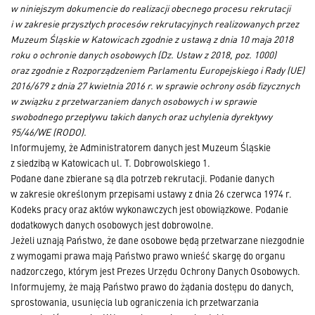
w niniejszym dokumencie do realizacji obecnego procesu rekrutacji
i w zakresie przyszłych procesów rekrutacyjnych realizowanych przez
Muzeum Śląskie w Katowicach zgodnie z ustawą z dnia 10 maja 2018
roku o ochronie danych osobowych (Dz. Ustaw z 2018, poz. 1000)
oraz zgodnie z Rozporządzeniem Parlamentu Europejskiego i Rady (UE)
2016/679 z dnia 27 kwietnia 2016 r. w sprawie ochrony osób fizycznych
w związku z przetwarzaniem danych osobowych i w sprawie
swobodnego przepływu takich danych oraz uchylenia dyrektywy
95/46/WE (RODO).
Informujemy, że Administratorem danych jest Muzeum Śląskie
z siedzibą w Katowicach ul. T. Dobrowolskiego 1.
Podane dane zbierane są dla potrzeb rekrutacji. Podanie danych
w zakresie określonym przepisami ustawy z dnia 26 czerwca 1974 r.
Kodeks pracy oraz aktów wykonawczych jest obowiązkowe. Podanie
dodatkowych danych osobowych jest dobrowolne.
Jeżeli uznają Państwo, że dane osobowe będą przetwarzane niezgodnie
z wymogami prawa mają Państwo prawo wnieść skargę do organu
nadzorczego, którym jest Prezes Urzędu Ochrony Danych Osobowych.
Informujemy, że mają Państwo prawo do żądania dostępu do danych,
sprostowania, usunięcia lub ograniczenia ich przetwarzania