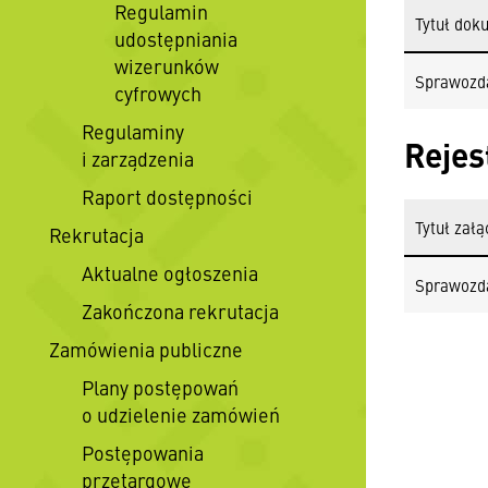
Regulamin
Tytuł dok
udostępniania
wizerunków
Sprawozda
cyfrowych
Regulaminy
Rejes
i zarządzenia
Raport dostępności
Tytuł załą
Rekrutacja
Aktualne ogłoszenia
Sprawozda
Zakończona rekrutacja
Zamówienia publiczne
Plany postępowań
o udzielenie zamówień
Postępowania
przetargowe