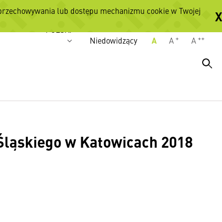
 przechowywania lub dostępu mechanizmu cookie w Twojej
X
Wersje językowe
POLSKI
+
++
Niedowidzący
A
A
A
ląskiego w Katowicach 2018