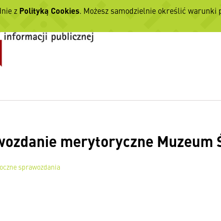
dnie z
Polityką Cookies
. Możesz samodzielnie określić warunki
ozdanie merytoryczne Muzeum Ś
oczne sprawozdania