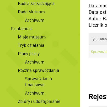
Kadra zarządzająca
Data opu
Rada Muzeum
Data ost
Autor: B
Archiwum
Licznik 
Działalność
Misja muzeum
Tytuł załą
Tryb działania
Sprawozda
Plany pracy
Archiwum
Roczne sprawozdania
Sprawozdania
finansowe
Archiwum
Rejes
Zbiory i udostępnianie