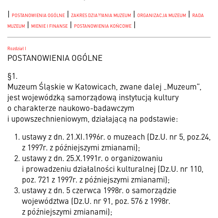
|
|
|
|
POSTANOWIENIA OGÓLNE
ZAKRES DZIA??ANIA MUZEUM
ORGANIZACJA MUZEUM
RADA
|
|
|
MUZEUM
MIENIE I FINANSE
POSTANOWIENIA KOŃCOWE
Rozdział I
POSTANOWIENIA OGÓLNE
§1.
Muzeum Śląskie w Katowicach, zwane dalej „Muzeum”,
jest wojewódzką samorządową instytucją kultury
o charakterze naukowo-badawczym
i upowszechnieniowym, działającą na podstawie:
ustawy z dn. 21.XI.1996r. o muzeach (Dz.U. nr 5, poz.24,
z 1997r. z późniejszymi zmianami);
ustawy z dn. 25.X.1991r. o organizowaniu
i prowadzeniu działalności kulturalnej (Dz.U. nr 110,
poz. 721 z 1997r. z późniejszymi zmianami);
ustawy z dn. 5 czerwca 1998r. o samorządzie
województwa (Dz.U. nr 91, poz. 576 z 1998r.
z późniejszymi zmianami);