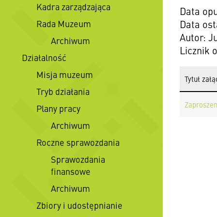
Kadra zarządzająca
Data opu
Rada Muzeum
Data ost
Autor: J
Archiwum
Licznik 
Działalność
Misja muzeum
Tytuł załą
Tryb działania
Zaproszen
Plany pracy
Archiwum
Roczne sprawozdania
Sprawozdania
finansowe
Archiwum
Zbiory i udostępnianie