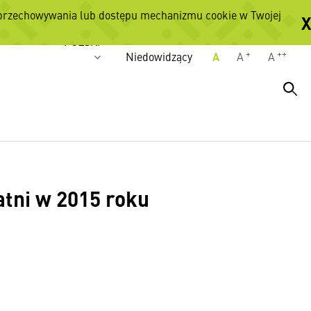
 przechowywania lub dostępu mechanizmu cookie w Twojej
X
Wersje językowe
POLSKI
+
++
Niedowidzący
A
A
A
atni w 2015 roku