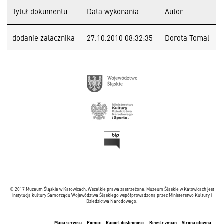
Tytuł dokumentu
Data wykonania
Autor
dodanie zalacznika
27.10.2010 08:32:35
Dorota Tomal
© 2017 Muzeum Śląskie w Katowicach. Wszelkie prawa zastrzeżone. Muzeum Śląskie w Katowicach jest
instytucją kultury Samorządu Województwa Śląskiego współprowadzoną przez Ministerstwo Kultury i
Dziedzictwa Narodowego.
Mapa serwisu
Pomoc
Raport dostępności
Rejestr zmian
Strona główna