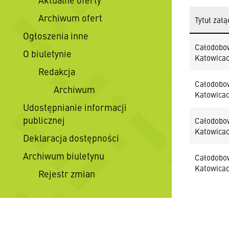
Archiwum ofert
Tytuł załą
Ogłoszenia inne
Całodobow
O biuletynie
Katowica
Redakcja
Całodobow
Archiwum
Katowica
Udostępnianie informacji
publicznej
Całodobow
Katowica
Deklaracja dostępności
Archiwum biuletynu
Całodobow
Katowica
Rejestr zmian