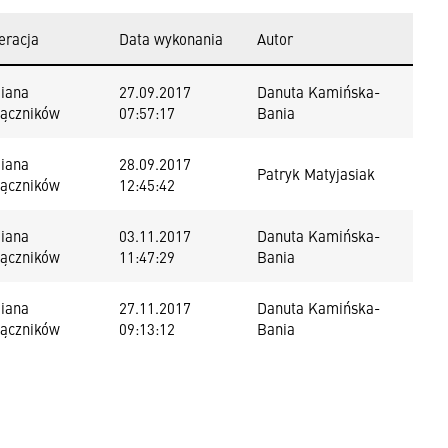
eracja
Data wykonania
Autor
iana
27.09.2017
Danuta Kamińska-
łączników
07:57:17
Bania
iana
28.09.2017
Patryk Matyjasiak
łączników
12:45:42
iana
03.11.2017
Danuta Kamińska-
łączników
11:47:29
Bania
iana
27.11.2017
Danuta Kamińska-
łączników
09:13:12
Bania