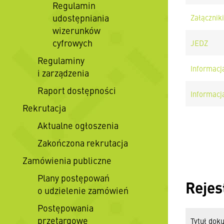
Regulamin
udostępniania
Załączniki
wizerunków
cyfrowych
JEDZ
Regulaminy
Informacja
i zarządzenia
Raport dostępności
Informacja
Rekrutacja
Aktualne ogłoszenia
Zakończona rekrutacja
Zamówienia publiczne
Plany postępowań
Rejes
o udzielenie zamówień
Postępowania
przetargowe
Tytuł dok