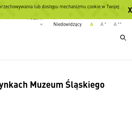
 przechowywania lub dostępu mechanizmu cookie w Twojej
X
Wersje językowe
POLSKI
+
++
Niedowidzący
A
A
A
dynkach Muzeum Śląskiego