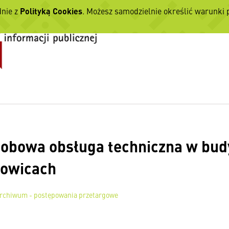
dnie z
Polityką Cookies
. Możesz samodzielnie określić warunki
obowa obsługa techniczna w bu
towicach
rchiwum - postępowania przetargowe