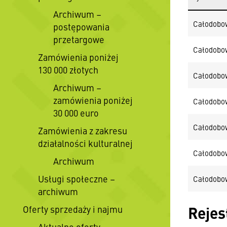
Archiwum –
Całodobow
postępowania
przetargowe
Całodobow
Zamówienia poniżej
130 000 złotych
Całodobow
Archiwum –
zamówienia poniżej
Całodobow
30 000 euro
Całodobow
Zamówienia z zakresu
działalności kulturalnej
Całodobow
Archiwum
Usługi społeczne –
Całodobow
archiwum
Rejes
Oferty sprzedaży i najmu
Aktualne oferty