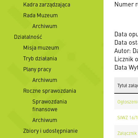
Numer r
Kadra zarządzająca
Rada Muzeum
Archiwum
Data opu
Działalność
Data ost
Misja muzeum
Autor: 
Tryb działania
Licznik 
Data Wyt
Plany pracy
Archiwum
Tytuł załą
Roczne sprawozdania
Sprawozdania
Ogłoszen
finansowe
SIWZ 16/1
Archiwum
Zbiory i udostępnianie
Załącznik