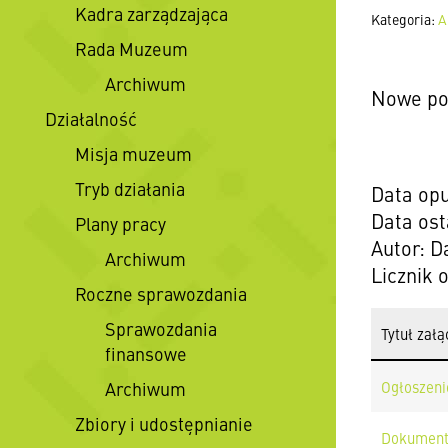
Kadra zarządzająca
Kategoria:
A
Rada Muzeum
Archiwum
Nowe po
Działalność
Misja muzeum
Tryb działania
Data opu
Data ost
Plany pracy
Autor: 
Archiwum
Licznik 
Roczne sprawozdania
Sprawozdania
Tytuł załą
finansowe
Archiwum
Ogłoszeni
Zbiory i udostępnianie
Dokument