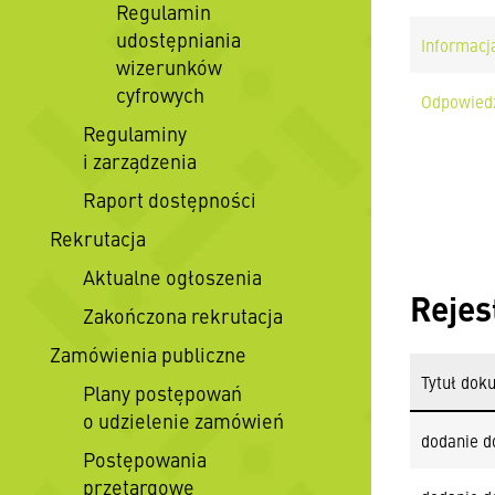
Regulamin
udostępniania
Informacja
wizerunków
cyfrowych
Odpowiedz
Regulaminy
i zarządzenia
Raport dostępności
Rekrutacja
Aktualne ogłoszenia
Rejes
Zakończona rekrutacja
Zamówienia publiczne
Tytuł dok
Plany postępowań
o udzielenie zamówień
dodanie d
Postępowania
przetargowe