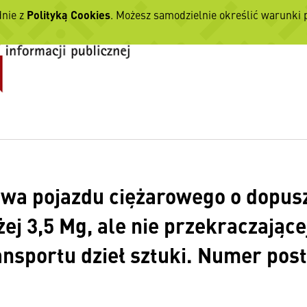
dnie z
Polityką Cookies
. Możesz samodzielnie określić warunki
wa pojazdu ciężarowego o dopusz
ej 3,5 Mg, ale nie przekraczając
ansportu dzieł sztuki. Numer p