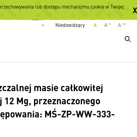
 przechowywania lub dostępu mechanizmu cookie w Twojej
X
Wersje językowe
POLSKI
+
++
Niedowidzący
A
A
A
czalnej masie całkowitej
ej 12 Mg, przeznaczonego
ostępowania: MŚ-ZP-WW-333-