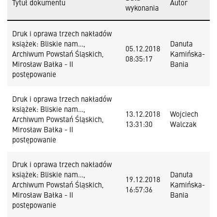
Tytuł dokumentu
Autor
wykonania
Druk i oprawa trzech nakładów
książek: Bliskie nam…,
Danuta
05.12.2018
Archiwum Powstań Śląskich,
Kamińska-
08:35:17
Mirosław Bałka - II
Bania
postępowanie
Druk i oprawa trzech nakładów
książek: Bliskie nam…,
13.12.2018
Wojciech
Archiwum Powstań Śląskich,
13:31:30
Walczak
Mirosław Bałka - II
postępowanie
Druk i oprawa trzech nakładów
książek: Bliskie nam…,
Danuta
19.12.2018
Archiwum Powstań Śląskich,
Kamińska-
16:57:36
Mirosław Bałka - II
Bania
postępowanie