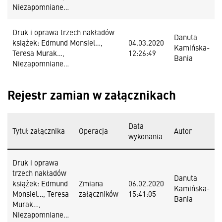
Niezapomniane…
Druk i oprawa trzech nakładów
Danuta
książek: Edmund Monsiel…,
04.03.2020
Kamińska-
Teresa Murak…,
12:26:49
Bania
Niezapomniane…
Rejestr zamian w załącznikach
Data
Tytuł załącznika
Operacja
Autor
wykonania
Druk i oprawa
trzech nakładów
Danuta
książek: Edmund
Zmiana
06.02.2020
Kamińska-
Monsiel…, Teresa
załączników
15:41:05
Bania
Murak…,
Niezapomniane…