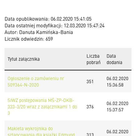
Data opublikowania: 06.02.2020 15:41:05
Data ostatniej modyfikacji: 12.03.2020 15:47:24
Autor: Danuta Kamińska-Bania
Licznik odwiedzin: 659
Liczba
Data
Tytuł załącznika
pobrań
dodania
Ogłoszenie o zamówieniu nr
06.02.2020
351
509364-N-2020
15:36:58
SIWZ postępowania MŚ-ZP-DKB-
06.02.2020
333-3/20 wraz z załącznikami 1 do
376
15:37:57
3
Makieta wykrojnika do
06.02.2020
sztancowania dla książki Edmund
313