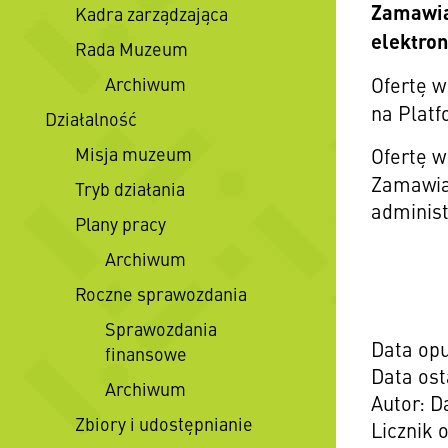
Zamawia
Kadra zarządzająca
elektro
Rada Muzeum
Archiwum
Ofertę w
na Plat
Działalność
Misja muzeum
Ofertę w
Zamawiaj
Tryb działania
administ
Plany pracy
Archiwum
Roczne sprawozdania
Sprawozdania
Data opu
finansowe
Data ost
Archiwum
Autor: 
Zbiory i udostępnianie
Licznik 