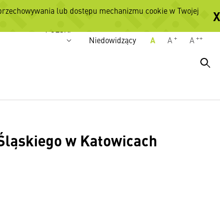
 przechowywania lub dostępu mechanizmu cookie w Twojej
X
Wersje językowe
POLSKI
+
++
Niedowidzący
A
A
A
ląskiego w Katowicach