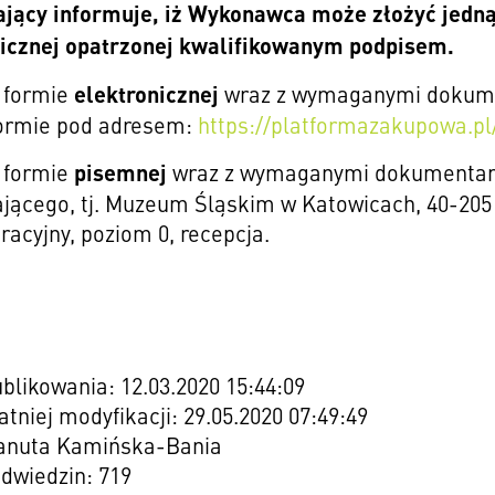
jący informuje, iż Wykonawca może złożyć jedną 
nicznej opatrzonej kwalifikowanym podpisem.
elektronicznej
 formie
wraz z wymaganymi dokumen
formie pod adresem:
https://platformazakupowa.pl/
pisemnej
 formie
wraz z wymaganymi dokumentami 
ącego, tj. Muzeum Śląskim w Katowicach, 40-205 K
racyjny, poziom 0, recepcja.
blikowania: 12.03.2020 15:44:09
atniej modyfikacji: 29.05.2020 07:49:49
Danuta Kamińska-Bania
odwiedzin: 719