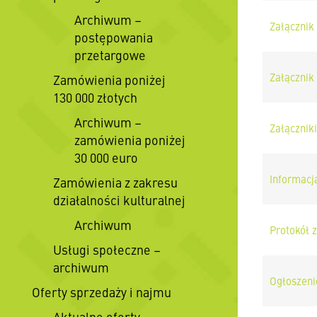
Archiwum –
Załącznik
postępowania
przetargowe
Załącznik
Zamówienia poniżej
130 000 złotych
Archiwum –
Załączniki
zamówienia poniżej
30 000 euro
Informac
Zamówienia z zakresu
działalności kulturalnej
Archiwum
Protokół 
Usługi społeczne –
archiwum
Ogłoszeni
Oferty sprzedaży i najmu
Aktualne oferty