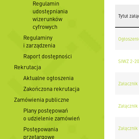
Regulamin
udostępniania
Tytuł załą
wizerunków
cyfrowych
Regulaminy
Ogłoszeni
i zarządzenia
Raport dostępności
SIWZ 2-20
Rekrutacja
Aktualne ogłoszenia
Załacznik
Zakończona rekrutacja
Zamówienia publiczne
Załącznik
Plany postępowań
o udzielenie zamówień
Załącznik
Postępowania
przetargowe