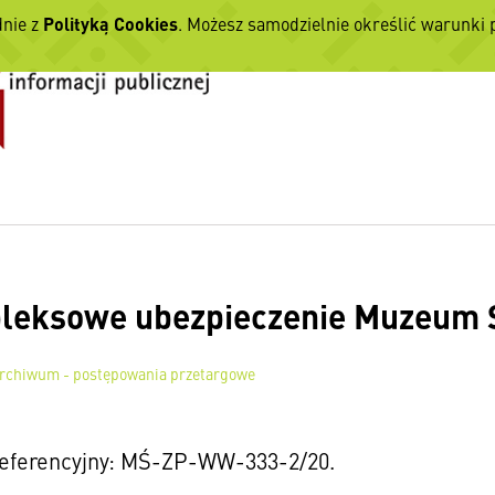
dnie z
Polityką Cookies
. Możesz samodzielnie określić warunki
eksowe ubezpieczenie Muzeum Ś
rchiwum - postępowania przetargowe
eferencyjny: MŚ-ZP-WW-333-2/20.