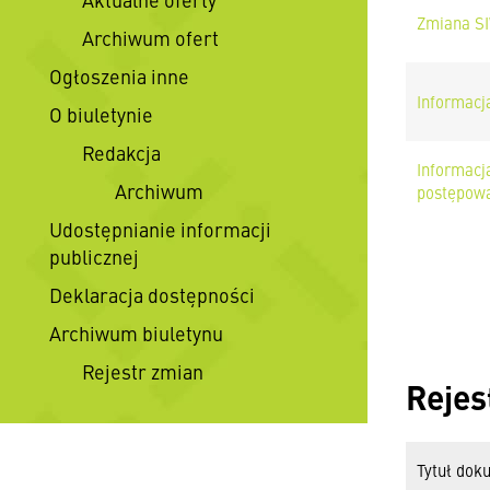
Zmiana SI
Archiwum ofert
Ogłoszenia inne
Informacja
O biuletynie
Redakcja
Informacj
Archiwum
postępowa
Udostępnianie informacji
publicznej
Deklaracja dostępności
Archiwum biuletynu
Rejestr zmian
Rejes
Tytuł dok