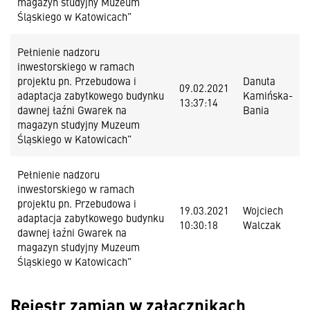
magazyn studyjny Muzeum
Śląskiego w Katowicach”
Pełnienie nadzoru
inwestorskiego w ramach
projektu pn. Przebudowa i
Danuta
09.02.2021
adaptacja zabytkowego budynku
Kamińska-
13:37:14
dawnej łaźni Gwarek na
Bania
magazyn studyjny Muzeum
Śląskiego w Katowicach”
Pełnienie nadzoru
inwestorskiego w ramach
projektu pn. Przebudowa i
19.03.2021
Wojciech
adaptacja zabytkowego budynku
10:30:18
Walczak
dawnej łaźni Gwarek na
magazyn studyjny Muzeum
Śląskiego w Katowicach”
Rejestr zamian w załącznikach