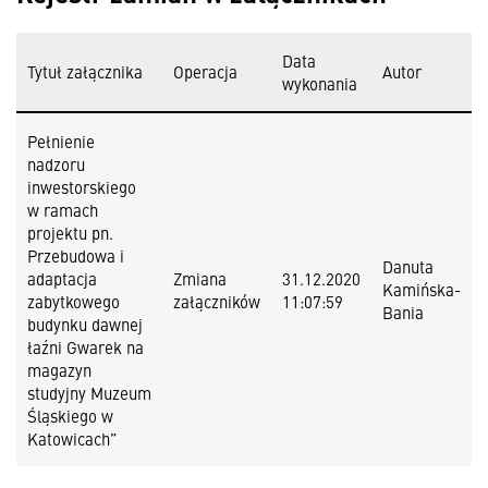
Data
Tytuł załącznika
Operacja
Autor
wykonania
Pełnienie
nadzoru
inwestorskiego
w ramach
projektu pn.
Przebudowa i
Danuta
adaptacja
Zmiana
31.12.2020
Kamińska-
zabytkowego
załączników
11:07:59
Bania
budynku dawnej
łaźni Gwarek na
magazyn
studyjny Muzeum
Śląskiego w
Katowicach”