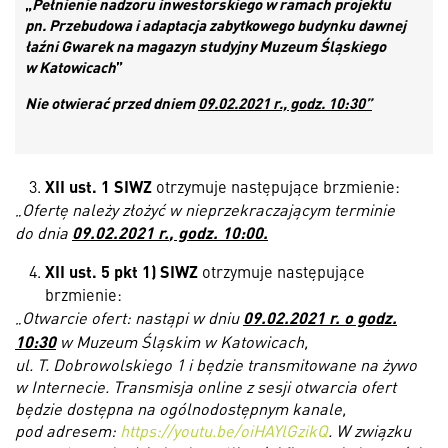
„
Pełnienie nadzoru inwestorskiego w ramach projektu
pn. Przebudowa i adaptacja zabytkowego budynku dawnej
łaźni Gwarek na magazyn studyjny Muzeum Śląskiego
w Katowicach
”
Nie otwierać przed dniem
09.02.2021 r., godz. 10:30”
XII ust. 1
SIWZ
otrzymuje następujące brzmienie:
„
Ofertę należy złożyć w nieprzekraczającym
terminie
09.02.
2021 r.
, godz. 10:00.
do
dnia
XII ust. 5 pkt 1) SIWZ
otrzymuje następujące
brzmienie:
0
9.02.
2021 r.
o godz.
„
Otwarcie ofert:
nastąpi w dniu
10:30
w Muzeum Śląskim w Katowicach,
ul. T. Dobrowolskiego 1 i będzie transmitowane na żywo
w Internecie. Transmisja online z sesji otwarcia ofert
będzie dostępna na ogólnodostępnym kanale,
pod adresem:
https://youtu.be/oiHAYlGzikQ
. W związku