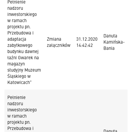
Pełnienie
nadzoru
inwestorskiego
w ramach
projektu pn.
Przebudowa i
Danuta
adaptacja
Zmiana
31.12.2020
Kamińska-
zabytkowego
załączników
14:42:42
Bania
budynku dawnej
łaźni Gwarek na
magazyn
studyjny Muzeum
Śląskiego w
Katowicach”
Pełnienie
nadzoru
inwestorskiego
w ramach
projektu pn.
Przebudowa i
Danuta