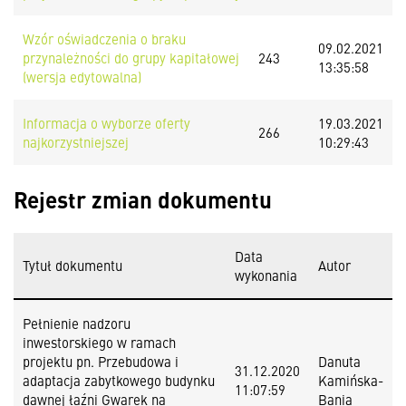
Wzór oświadczenia o braku
09.02.2021
przynależności do grupy kapitałowej
243
13:35:58
(wersja edytowalna)
Informacja o wyborze oferty
19.03.2021
266
najkorzystniejszej
10:29:43
Rejestr zmian dokumentu
Data
Tytuł dokumentu
Autor
wykonania
Pełnienie nadzoru
inwestorskiego w ramach
projektu pn. Przebudowa i
Danuta
31.12.2020
adaptacja zabytkowego budynku
Kamińska-
11:07:59
dawnej łaźni Gwarek na
Bania