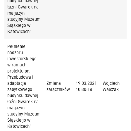
budynku dawnej
łaźni Gwarek na
magazyn
studyjny Muzeum
Śląskiego w
Katowicach”
Pełnienie
nadzoru
inwestorskiego
w ramach
projektu pn.
Przebudowa i
adaptacja
Zmiana
19.03.2021
Wojciech
zabytkowego
załączników
10:30:18
Walczak
budynku dawnej
łaźni Gwarek na
magazyn
studyjny Muzeum
Śląskiego w
Katowicach”