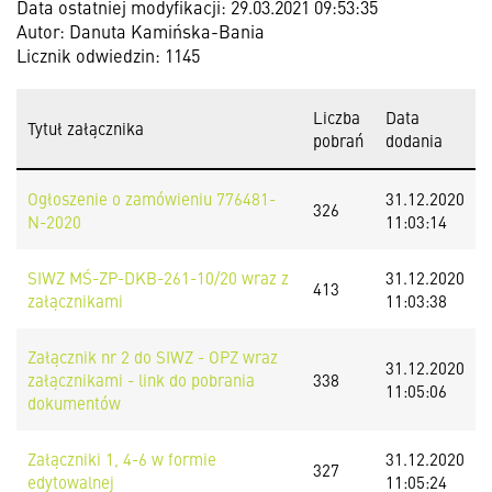
Data ostatniej modyfikacji: 29.03.2021 09:53:35
Autor: Danuta Kamińska-Bania
Licznik odwiedzin: 1145
Liczba
Data
Tytuł załącznika
pobrań
dodania
Ogłoszenie o zamówieniu 776481-
31.12.2020
326
N-2020
11:03:14
SIWZ MŚ-ZP-DKB-261-10/20 wraz z
31.12.2020
413
załącznikami
11:03:38
Załącznik nr 2 do SIWZ - OPZ wraz
31.12.2020
załącznikami - link do pobrania
338
11:05:06
dokumentów
Załączniki 1, 4-6 w formie
31.12.2020
327
edytowalnej
11:05:24