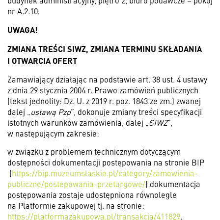
budynek administracyjny, piętro 2, biuro podawcze – pokój
nr A.2.10.
UWAGA!
ZMIANA
TREŚCI SIWZ, ZMIANA TERMINU SKŁADANIA
I OTWARCIA OFERT
Zamawiający działając na podstawie art. 38 ust. 4 ustawy
z dnia 29 stycznia 2004 r. Prawo zamówień publicznych
(tekst jednolity: Dz. U. z 2019 r. poz. 1843 ze zm.) zwanej
dalej „
ustawą Pzp
”, dokonuje zmiany treści specyfikacji
istotnych warunków zamówienia, dalej „
SIWZ
”,
w następującym zakresie:
w związku z problemem technicznym dotyczącym
dostępności dokumentacji postępowania na stronie BIP
(
https://bip.muzeumslaskie.pl/category/zamowienia-
publiczne/postepowania-przetargowe/
) dokumentacja
postępowania zostaje udostępniona równolegle
na Platformie zakupowej tj. na stronie:
https://platformazakupowa.pl/transakcja/411829
.