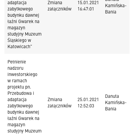
adaptacja
Zmiana
15.01.2021
Kamińska-
zabytkowego
załączników
16:47:01
Bania
budynku dawnej
łaźni Gwarek na
magazyn
studyjny Muzeum
Śląskiego w
Katowicach”
Pełnienie
nadzoru
inwestorskiego
w ramach
projektu pn.
Przebudowa i
Danuta
adaptacja
Zmiana
25.01.2021
Kamińska-
zabytkowego
załączników
12:52:03
Bania
budynku dawnej
łaźni Gwarek na
magazyn
studyjny Muzeum