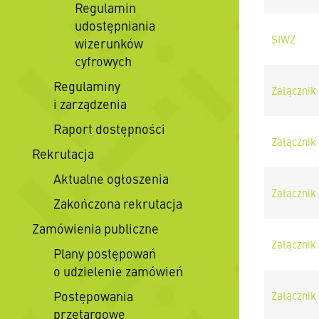
Regulamin
udostępniania
SIWZ
wizerunków
cyfrowych
Regulaminy
Załącznik
i zarządzenia
Raport dostępności
Załącznik
Rekrutacja
Aktualne ogłoszenia
Załącznik
Zakończona rekrutacja
Zamówienia publiczne
Załącznik
Plany postępowań
o udzielenie zamówień
Postępowania
Załącznik
przetargowe