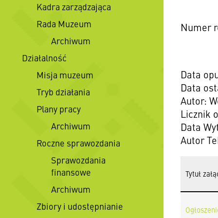
Kadra zarządzająca
Rada Muzeum
Numer r
Archiwum
Działalność
Data opu
Misja muzeum
Data ost
Tryb działania
Autor: W
Plany pracy
Licznik 
Archiwum
Data Wyt
Autor Te
Roczne sprawozdania
Sprawozdania
finansowe
Tytuł załą
Archiwum
Zbiory i udostępnianie
Ogłoszeni