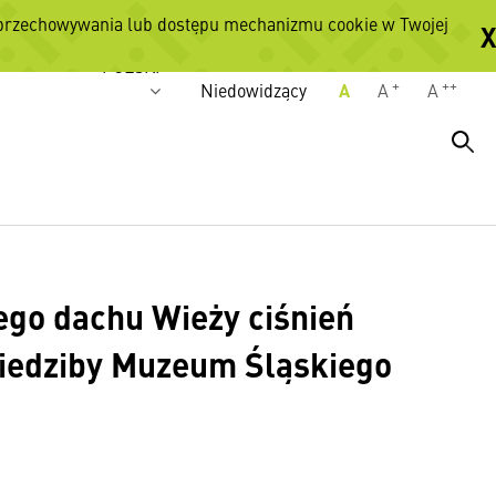
 przechowywania lub dostępu mechanizmu cookie w Twojej
X
Wersje językowe
POLSKI
+
++
Niedowidzący
A
A
A
go dachu Wieży ciśnień
siedziby Muzeum Śląskiego