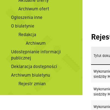
Archiwum ofert
Ogłoszenia inne
O biuletynie
Redakcja
Rejes
Archiwum
Udostępnianie informacji
Tytuł dok
publicznej
Deklaracja dostępności
Wykonanie
Archiwum biuletynu
siedziby 
Rejestr zmian
Wykonanie
siedziby 
Wykonanie