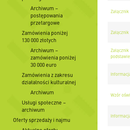
Archiwum –
Załącznik
postępowania
przetargowe
Zamówienia poniżej
Załącznik
130 000 złotych
Archiwum –
Załącznik
podstawie 
zamówienia poniżej
30 000 euro
Informacja
Zamówienia z zakresu
działalności kulturalnej
Archiwum
Wzór oświ
Usługi społeczne –
archiwum
Informacja
Oferty sprzedaży i najmu
Aktualne oferty