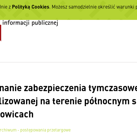
dnie z
Polityką Cookies
. Możesz samodzielnie określić warunki
anie zabezpieczenia tymczasowe
lizowanej na terenie północnym 
towicach
rchiwum - postępowania przetargowe