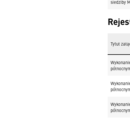
siedziby 
Rejes
Tytuł załą
Wykonanie
północnym
Wykonanie
północnym
Wykonanie
północnym