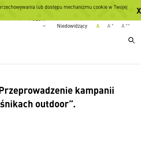
 przechowywania lub dostępu mechanizmu cookie w Twojej
X
Wersje językowe
POLSKI
+
++
Niedowidzący
A
A
A
„Przeprowadzenie kampanii
śnikach outdoor”.