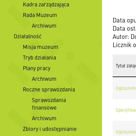
Kadra zarządzająca
Rada Muzeum
Data opu
Archiwum
Data ost
Działalność
Autor: D
Licznik 
Misja muzeum
Tryb działania
Tytuł załą
Plany pracy
Archiwum
Ogłoszeni
Roczne sprawozdania
Sprawozdania
finansowe
Specyfika
Archiwum
Zbiory i udostępnianie
Ogłoszeni