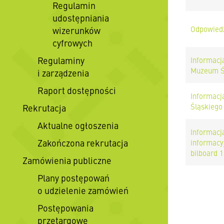
Regulamin
udostępniania
Odpowiedź
wizerunków
cyfrowych
Regulaminy
Informacj
Muzeum Śl
i zarządzenia
Raport dostępności
Informacj
Śląskiego
Rekrutacja
Aktualne ogłoszenia
Informacja
Zakończona rekrutacja
informacy
bilboard 1
Zamówienia publiczne
Plany postępowań
o udzielenie zamówień
Postępowania
przetargowe