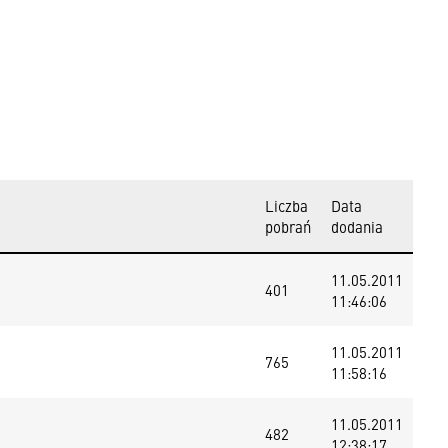
Liczba
Data
pobrań
dodania
11.05.2011
401
11:46:06
11.05.2011
765
11:58:16
11.05.2011
482
12:38:17