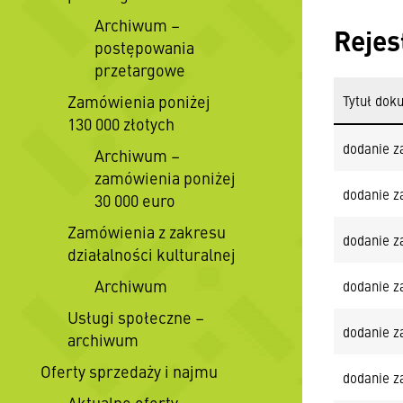
Archiwum –
Rejes
postępowania
przetargowe
Zamówienia poniżej
Tytuł dok
130 000 złotych
dodanie z
Archiwum –
zamówienia poniżej
dodanie z
30 000 euro
Zamówienia z zakresu
dodanie z
działalności kulturalnej
Archiwum
dodanie z
Usługi społeczne –
dodanie z
archiwum
Oferty sprzedaży i najmu
dodanie z
Aktualne oferty