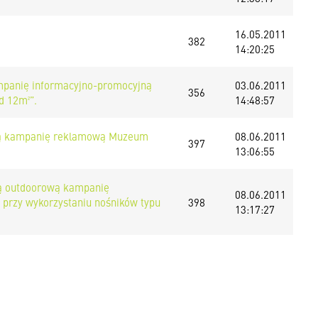
16.05.2011
382
14:20:25
kampanię informacyjno-promocyjną
03.06.2011
356
d 12m²”.
14:48:57
orową kampanię reklamową Muzeum
08.06.2011
397
13:06:55
lską outdoorową kampanię
08.06.2011
przy wykorzystaniu nośników typu
398
13:17:27